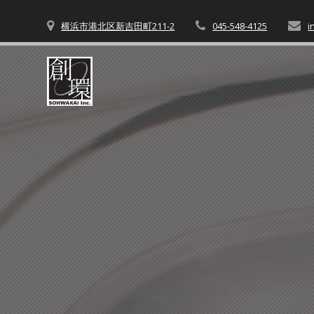
コ
ン
横浜市港北区新吉田町211-2
045-548-4125
i
テ
ン
ツ
へ
ス
キ
ッ
プ